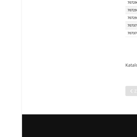
70729
70729
70729
70737
70737
Katal
Vor
Z