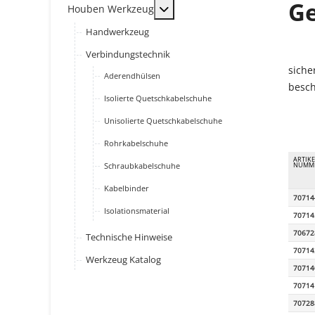
G
MOD_MENU_TOGGLE_SUBMENU
Houben Werkzeug
Handwerkzeug
Verbindungstechnik
siche
Aderendhülsen
besch
Isolierte Quetschkabelschuhe
Unisolierte Quetschkabelschuhe
Rohrkabelschuhe
ARTIKE
Schraubkabelschuhe
NUMM
Kabelbinder
70714
Isolationsmaterial
70714
70672
Technische Hinweise
70714
Werkzeug Katalog
70714
70714
70728