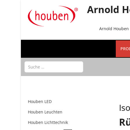
Arnold H
Arnold Houben G
PRO
Suchen
Houben LED
Is
Houben Leuchten
Rü
Houben Lichttechnik