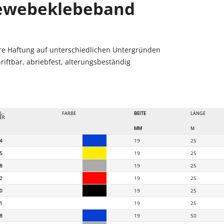
ewebeklebeband
_LABEL
re Haftung auf unterschiedlichen Untergründen
riftbar, abriebfest, alterungsbeständig
L-
FARBE
BEITE
LÄNGE
ER
MM
M
4
19
25
5
19
25
8
19
25
2
19
25
0
19
25
1
19
25
8
19
50