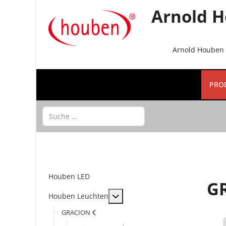
Arnold H
Arnold Houben G
PRO
Suchen
Houben LED
G
MOD_MENU_TOGGLE_SUBMENU
Houben Leuchten
GRACION