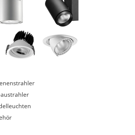
ienenstrahler
baustrahler
delleuchten
ehör