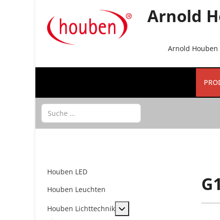
Arnold H
Arnold Houben G
PRO
Suchen
Houben LED
G1
Houben Leuchten
MOD_MENU_TOGGLE_SUBME
Houben Lichttechnik