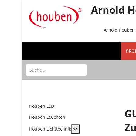
Arnold H
Arnold Houben G
PRO
Suchen
Houben LED
GU
Houben Leuchten
Z
MOD_MENU_TOGGLE_SUBME
Houben Lichttechnik