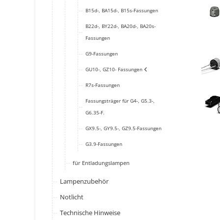
B15d-, BA15d-, B15s-Fassungen
B22d-, BY22d-, BA20d-, BA20s-
Fassungen
G9-Fassungen
GU10-, GZ10- Fassungen
R7s-Fassungen
Fassungsträger für G4-, G5.3-,
G6.35-F.
GX9.5-, GY9.5-, GZ9.5-Fassungen
G3.9-Fassungen
für Entladungslampen
Lampenzubehör
Notlicht
Technische Hinweise