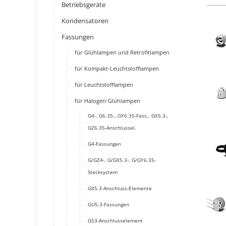
Betriebsgeräte
Kondensatoren
Fassungen
für Glühlampen und Retrofitlampen
für Kompakt-Leuchtstofflampen
für Leuchtstofflampen
für Halogen-Glühlampen
G4-, G6.35-, GY6.35-Fass., GX5.3-,
GZ6.35-Anschlussel.
G4-Fassungen
G/GZ4-, G/GX5.3-, G/GY6.35-
Stecksystem
GX5.3-Anschluss-Elemente
GU5.3-Fassungen
G53-Anschlusselement