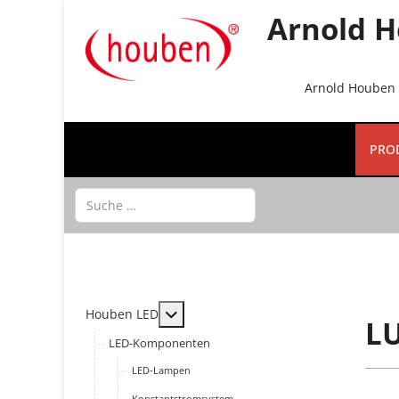
Arnold H
Arnold Houben G
PRO
Suchen
MOD_MENU_TOGGLE_SUBMENU_LAB
Houben LED
LU
LED-Komponenten
LED-Lampen
Konstantstromsystem