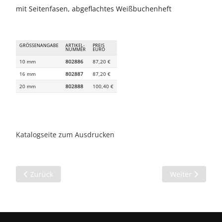
mit Seitenfasen, abgeflachtes Weißbuchenheft
GRÖSSENANGABE
ARTIKEL-
PREIS
NUMMER
EURO
10 mm
802886
87,20 €
16 mm
802887
87,20 €
20 mm
802888
100,40 €
Katalogseite zum Ausdrucken
Vorheriger Beitrag: Schlitzmeißel
Nächster Beitra
Zurück
Weiter