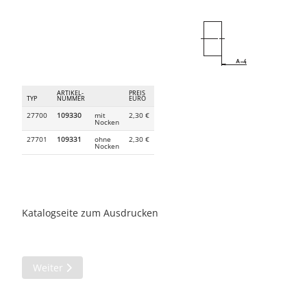
ARTIKEL-
PREIS
TYP
NUMMER
EURO
27700
109330
mit
2,30 €
Nocken
27701
109331
ohne
2,30 €
Nocken
Katalogseite zum Ausdrucken
Nächster Beitrag: G13-Durchsteckfassungen für Lampen T8
Weiter