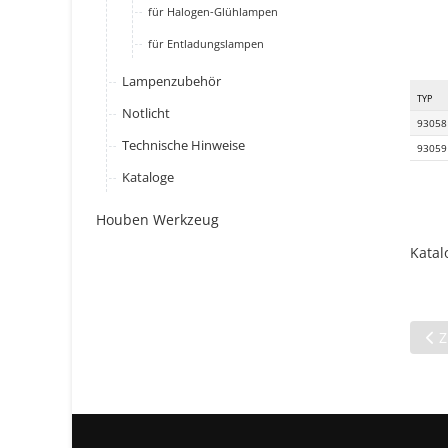
für Halogen-Glühlampen
für Entladungslampen
Lampenzubehör
TYP
Notlicht
93058
Technische Hinweise
93059
Kataloge
Houben Werkzeug
Katal
Vor
Z