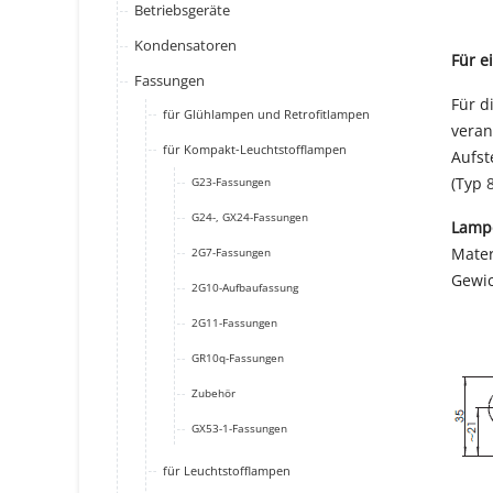
Betriebsgeräte
Kondensatoren
Für e
Fassungen
Für d
für Glühlampen und Retrofitlampen
veran
für Kompakt-Leuchtstofflampen
Aufst
(Typ
G23-Fassungen
G24-, GX24-Fassungen
Lamp
Mater
2G7-Fassungen
Gewic
2G10-Aufbaufassung
2G11-Fassungen
GR10q-Fassungen
Zubehör
GX53-1-Fassungen
für Leuchtstofflampen