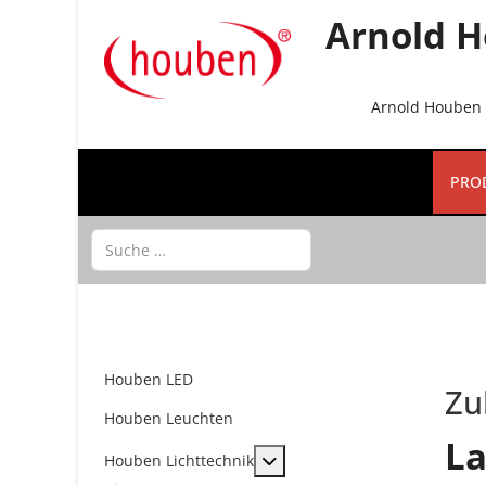
Arnold H
Arnold Houben G
PRO
Suchen
Houben LED
Zu
Houben Leuchten
L
MOD_MENU_TOGGLE_SUBME
Houben Lichttechnik