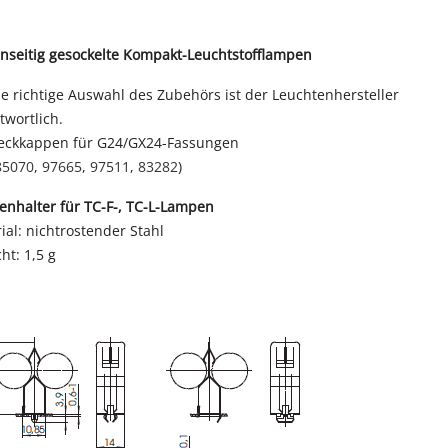
inseitig gesockelte Kompakt-Leuchtstofflampen
ie richtige Auswahl des Zubehörs ist der Leuchtenhersteller
twortlich.
eckkappen für G24/GX24-Fassungen
85070
,
97665
,
97511
,
83282
)
enhalter für
TC-F-, TC-L-Lampen
ial: nichtrostender Stahl
ht: 1,5 g