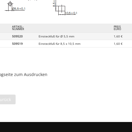
ARTIKEL-
PREIS
NUMMER
EURO
509520
Einsteckfuß für Ø 5,5 mm
1,60 €
509519
Einsteckfuß für 8,5 x 10,5 mm
1,60 €
ogseite zum Ausdrucken
heriger Beitrag: Lampenhalter für TC-S, TC-SEL-Lampen
urück