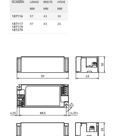
NUMMER
LÄNGE
BREITE
HÖHE
MM
MM
MM
187116
97
43
30
187117
97
43
26
187119
187279