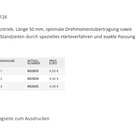
_LABEL
3126
Antrieb, Länge 50 mm, optimale Drehmomentübertragung sowie
Standzeiten durch spezielles Härteverfahren und exakte Passung
ENANGABE
ARTIKEL-
PREIS
NUMMER
EURO
 1
802833
4,50 €
 2
802834
4,40 €
 3
802835
4,40 €
ogseite zum Ausdrucken