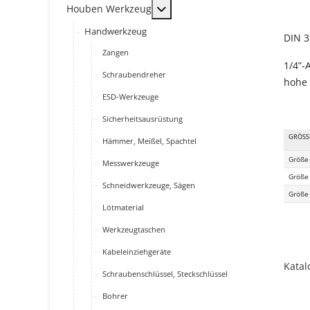
MOD_MENU_TOGGLE_SUBMENU
Houben Werkzeug
Handwerkzeug
DIN 
Zangen
1/4”-
Schraubendreher
hohe 
ESD-Werkzeuge
Sicherheitsausrüstung
GRÖSS
Hämmer, Meißel, Spachtel
Größe
Messwerkzeuge
Größe
Schneidwerkzeuge, Sägen
Größe
Lötmaterial
Werkzeugtaschen
Kabeleinziehgeräte
Katal
Schraubenschlüssel, Steckschlüssel
Bohrer