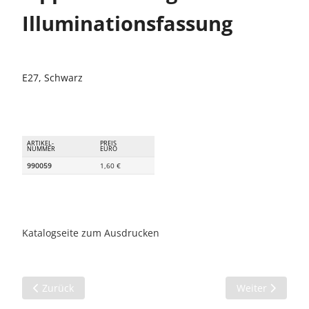
Illuminationsfassung
E27, Schwarz
ARTIKEL-
PREIS
NUMMER
EURO
990059
1,60 €
Katalogseite zum Ausdrucken
Vorheriger Beitrag: Verteiler
Nächster Beitra
Zurück
Weiter