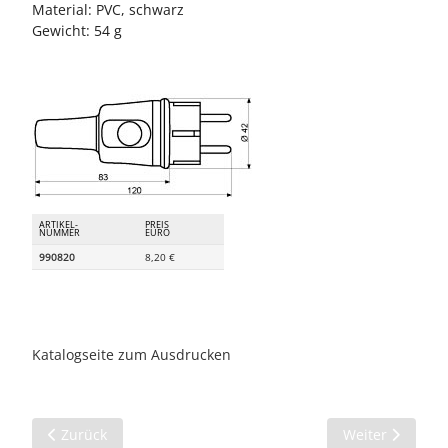
Material: PVC, schwarz
Gewicht: 54 g
ARTIKEL-
PREIS
NUMMER
EURO
990820
8,20 €
Katalogseite zum Ausdrucken
Vorheriger Beitrag: Zubehör für Illuminationsfassungen
Nächster Beitra
Zurück
Weiter