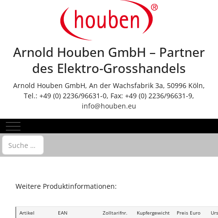
Arnold Houben GmbH – Partner
des Elektro-Grosshandels
Arnold Houben GmbH, An der Wachsfabrik 3a, 50996 Köln,
Tel.: +49 (0) 2236/96631-0, Fax: +49 (0) 2236/96631-9,
info@houben.eu
Mobile Menu Toggle
Suchen
Weitere Produktinformationen:
Artikel
EAN
Zolltarifnr.
Kupfergewicht
Preis Euro
Ur