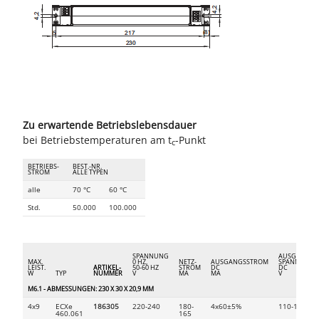
Zu erwartende Betriebslebensdauer
bei Betriebstemperaturen am t
-Punkt
c
BETRIEBS-
BEST.-NR.
STROM
ALLE TYPEN
alle
70 °C
60 °C
Std.
50.000
100.000
SPANNUNG
AUSGANGS-
MAX.
0 HZ,
NETZ-
AUSGANGSSTROM
SPANNUNG
LEIST.
ARTIKEL-
50-60 HZ
STROM
DC
DC
W
TYP
NUMMER
V
MA
MA
V
M6.1 - ABMESSUNGEN: 230 X 30 X 20,9 MM
4x9
ECXe
186305
220-240
180-
4x60±5%
110-150
460.061
165